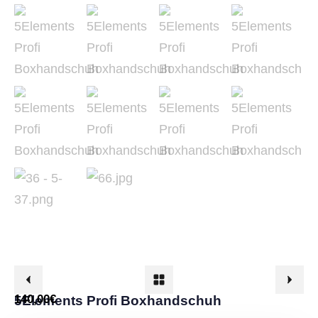
140,00
€
5Elements Profi Boxhandschuh