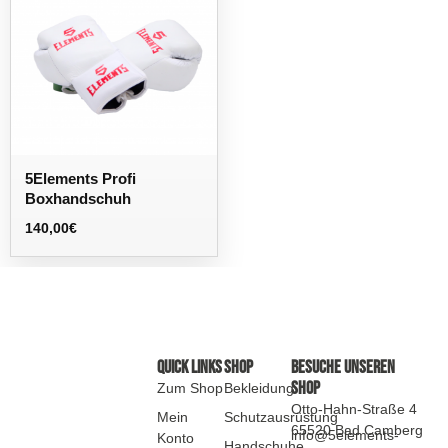
5Elements Profi
Boxhandschuh
140,00
€
Quick Links
SHOP
Besuche Unseren
Shop
Zum Shop
Bekleidung
Otto-Hahn-Straße 4
Mein
Schutzausrüstung
65520 Bad Camberg
info@5elements-
Konto
Handschuhe