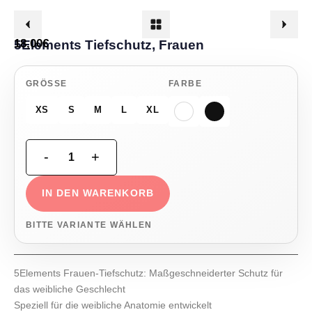
18,00
€
5Elements Tiefschutz, Frauen
GRÖSSE
FARBE
XS
S
M
L
XL
IN DEN WARENKORB
BITTE VARIANTE WÄHLEN
5Elements Frauen-Tiefschutz: Maßgeschneiderter Schutz für
das weibliche Geschlecht
Speziell für die weibliche Anatomie entwickelt