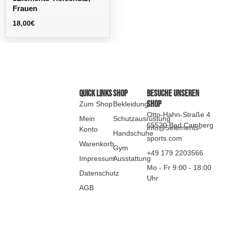
Frauen
18,00
€
Quick Links
SHOP
Besuche Unseren
Shop
Zum Shop
Bekleidung
Otto-Hahn-Straße 4
Mein
Schutzausrüstung
65520 Bad Camberg
info@5elements-
Konto
Handschuhe
sports.com
Warenkorb
Gym
+49 179 2203566
Impressum
Ausstattung
Mo - Fr 9:00 - 18:00
Datenschutz
Uhr
AGB